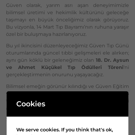
Güven olarak, yarım asrı aşan deneyimimizle
bilimsel üretimi ve hekimlik kültürünü geleceğe
taşımayı en büyük önceliğimiz olarak görüyoruz.
Bu vizyonla, 14 Mart Tıp Bayramı’nın ruhuna yaraşır
özel bir buluşmaya hazırlanıyoruz.
Bu yıl ikincisini düzenleyeceğimiz Güven Tıp Günü
oturumlarında güncel tıbbi gelişmeleri ele alırken;
aynı gün köklü bir geleneğimiz olan
18. Dr. Aysun
ve Ahmet Küçükel Tıp Ödülleri Töreni
‘ni
gerçekleştirmenin onurunu yaşayacağız.
Bilimsel emeğin görünür kılındığı ve Güven Eğitim
ve Sağlık Vakfı ev sahipliğinde 14 Mart 2026
tarihinde gerçekleşecek bu anlamlı günde sizleri
Cookies
aramızda görmekten mutluluk duyacağız.
Saygılarımızla,
We serve cookies. If you think that's ok,