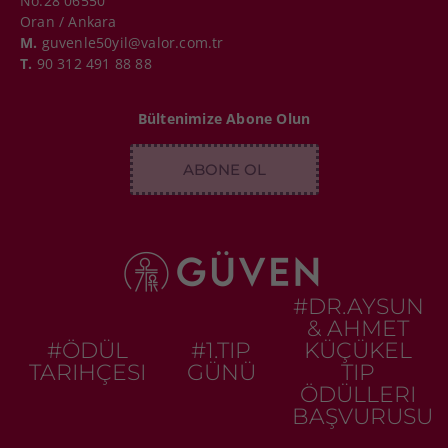
No:28 06550
Oran / Ankara
M.
guvenle50yil@valor.com.tr
T.
90 312 491 88 88
Bültenimize Abone Olun
ABONE OL
#DR.AYSUN
& AHMET
#ÖDÜL
#1.TIP
KÜÇÜKEL
TARIHÇESI
GÜNÜ
TIP
ÖDÜLLERI
BAŞVURUSU